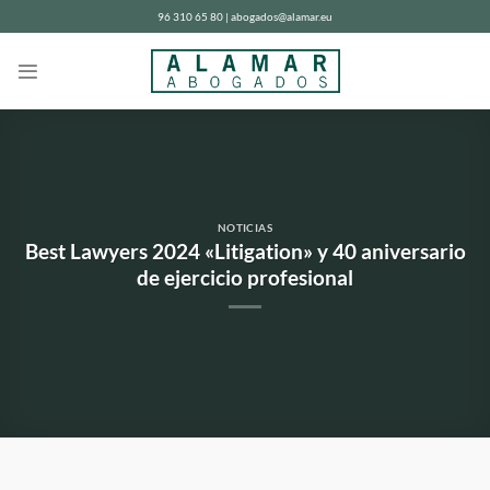
Saltar
96 310 65 80 | abogados@alamar.eu
al
contenido
NOTICIAS
Best Lawyers 2024 «Litigation» y 40 aniversario
de ejercicio profesional