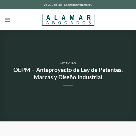
Saltar
96 310 65 80 | abogados@alamar.eu
al
contenido
NOTICIAS
OEPM – Anteproyecto de Ley de Patentes,
Marcas y Diseño Industrial