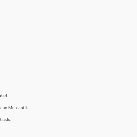
idad.
echo Mercantil.
strado.