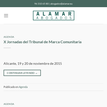
Saltar
96 310 65 80 | abogados@alamar.eu
al
contenido
AGENDA
X Jornadas del Tribunal de Marca Comunitaria
Alicante, 19 y 20 de noviembre de 2015
CONTINUAR LEYENDO
→
Publicado en
Agenda
AGENDA