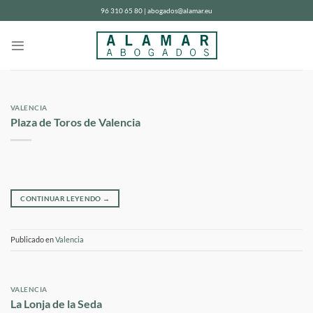
Saltar
96 310 65 80 | abogados@alamar.eu
al
contenido
VALENCIA
Plaza de Toros de Valencia
CONTINUAR LEYENDO
→
Publicado en
Valencia
VALENCIA
La Lonja de la Seda