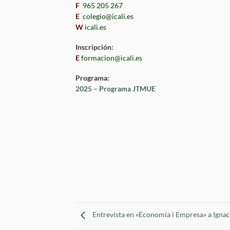
F
965 205 267
E
colegio@icali.es
W
icali.es
Inscripción:
E
formacion@icali.es
Programa:
2025 – Programa JTMUE
Entrevista en «Economia i Empresa» a Igna