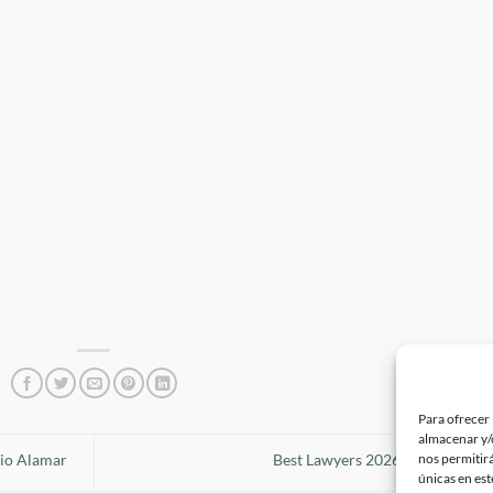
Para ofrecer 
almacenar y/o
nos permitir
cio Alamar
Best Lawyers 2026 «Litigation»
únicas en est