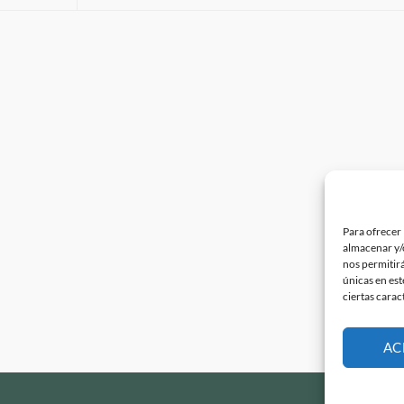
Para ofrecer 
almacenar y/o
nos permitir
únicas en est
ciertas carac
AC