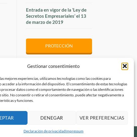
Entrada en vigor de la ‘Ley de
Secretos Empresariales’ el 13
de marzo de 2019
PROTECCIÓN
Gestionar consentimiento
ESCUELA LEGAL
las mejores experiencias, utilizamos tecnologías como las cookies para
 acceder a la información del dispositivo. El consentimiento de estas tecnologías
JURADO DEL DISEÑO
á procesar datos como el comportamiento de navegación o las identificaciones
e sitio. No consentir o retirar el consentimiento, puede afectar negativamente a
terísticas y funciones.
EPTAR
DENEGAR
VER PREFERENCIAS
Declaración de privacidad
Impressum
Aviso legal