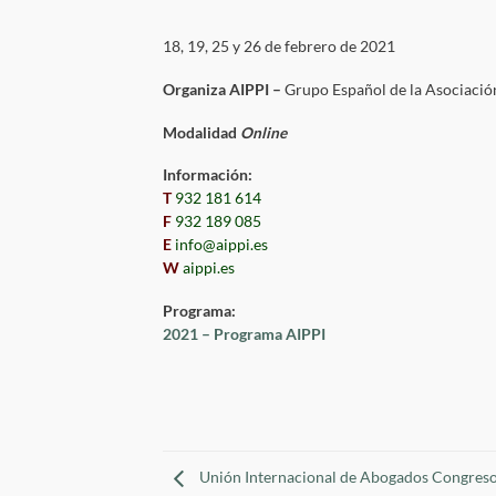
18, 19, 25 y 26 de febrero de 2021
Organiza
AIPPI –
Grupo Español de la Asociación 
Modalidad
Online
Información:
T
932 181 614
F
932 189 085
E
info@aippi.es
W
aippi.es
Programa:
2021 – Programa AIPPI
Unión Internacional de Abogados Congreso