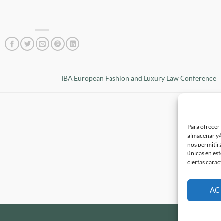
IBA European Fashion and Luxury Law Conference
Para ofrecer 
almacenar y/o
nos permitir
únicas en est
ciertas carac
AC