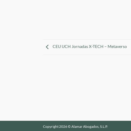
CEU UCH Jornadas X-TECH – Metaverso
Copyright 2026 © Alamar Abogados, S.L.P.