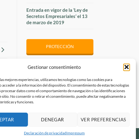
Entrada en vigor de la ‘Ley de
Secretos Empresariales’ el 13
de marzo de 2019
PROTECCIÓN
Gestionar consentimiento
ESCUELA LEGAL
las mejores experiencias, utilizamos tecnologías como las cookies para
 acceder a la información del dispositivo. El consentimiento de estas tecnologías
JURADO DEL DISEÑO
á procesar datos como el comportamiento de navegación o las identificaciones
e sitio. No consentir o retirar el consentimiento, puede afectar negativamente a
terísticas y funciones.
EPTAR
DENEGAR
VER PREFERENCIAS
Declaración de privacidad
Impressum
Aviso legal