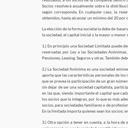
Socios resolverá anualmente sobre la distribució
según corresponda. En cualquier caso, la rese
obtenidos, hasta alcanzar un mínimo del 20 por ci
La elección de la forma societaria debe de basars
la sociedad, el capital inicial y la mayor o meno
1.) En principio una Sociedad Limitada puede des
reservadas por Ley a las Sociedades Anónimas,
Pensiones, Leasing, Seguros y otras. También deb
2.) La Sociedad Anónima es una sociedad eminente
aporta que las características personales de los
que se prevea la participación de un gran númer
sin dejar de ser una sociedad capitalista, partici
en las que, siendo importante el capital que cad
los socios que la integran, por lo que es más ade
socios, para sociedades familiares o de profesi
En la limitada importa quienes sean los socios; e
3.) Otra opción a tener en cuenta, a la hora de 