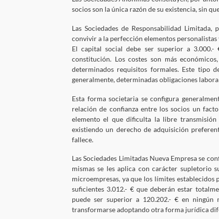
socios son la única razón de su existencia, sin qu
Las Sociedades de Responsabilidad Limitada, 
convivir a la perfección elementos personalista
El capital social debe ser superior a 3.000
constitución. Los costes son más económicos, 
determinados requisitos formales. Este tipo d
generalmente, determinadas obligaciones laborale
Esta forma societaria se configura generalmen
relación de confianza entre los socios un facto
elemento el que dificulta la libre transmisión
existiendo un derecho de adquisición preferent
fallece.
Las Sociedades Limitadas Nueva Empresa se confi
mismas se les aplica con carácter supletorio 
microempresas, ya que los límites establecidos 
suficientes 3.012.- € que deberán estar totalm
puede ser superior a 120.202.- € en ningún 
transformarse adoptando otra forma jurídica dif