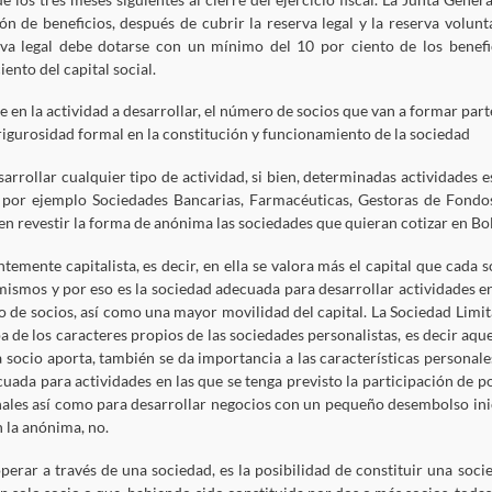
n de beneficios, después de cubrir la reserva legal y la reserva volunta
rva legal debe dotarse con un mínimo del 10 por ciento de los benefi
ento del capital social.
e en la actividad a desarrollar, el número de socios que van a formar part
r rigurosidad formal en la constitución y funcionamiento de la sociedad
arrollar cualquier tipo de actividad, si bien, determinadas actividades e
 por ejemplo Sociedades Bancarias, Farmacéuticas, Gestoras de Fondo
en revestir la forma de anónima las sociedades que quieran cotizar en Bol
mente capitalista, es decir, en ella se valora más el capital que cada s
 mismos y por eso es la sociedad adecuada para desarrollar actividades en
o de socios, así como una mayor movilidad del capital. La Sociedad Limit
pa de los caracteres propios de las sociedades personalistas, es decir aque
a socio aporta, también se da importancia a las características personale
cuada para actividades en las que se tenga previsto la participación de p
onales así como para desarrollar negocios con un pequeño desembolso inic
n la anónima, no.
operar a través de una sociedad, es la posibilidad de constituir una soci