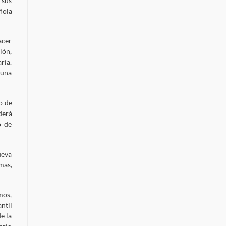
 sus
ñola
acer
ión,
ria.
 una
o de
derá
o de
ueva
mas,
mos,
ntil
e la