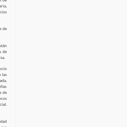
ria,
cios
e de
stán
s de
sa.
ocio
 las
ada,
llas
s de
ocos
ial.
edad