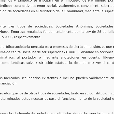
s mismos y tampoco se tributará en el Impuesto de Patrimonio por
 dedican a una actividad empresarial. Igualmente, es conveniente saber qu
ción de sociedades en el territorio de la Comunidad, mediante la supre
ente tres tipos de sociedades: Sociedades Anónimas, Sociedade
 Nueva Empresa, reguladas fundamentalmente por la Ley de 25 de juli
ey 7/2003, respectivamente.
jurídica societaria pensada para empresas de cierta dimensión, ya que 
ima de capital social ha de ser superior a 60.000.- €, dividido en acciones
inativos, al portador o mediante anotaciones en cuenta; librem
 como jurídicas, salvo restricción estatutaria, dejando entrever el cará
s mercados secundarios existentes e incluso pueden válidamente em
nanciación.
levados que los de otros tipos de sociedades, tanto en su constitución, 
 determinados actos necesarios para el funcionamiento de la sociedad e
masia, el ejemplo de sociedades capitalistas, donde las aportaciones de