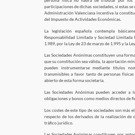
persona física no habrá de tributar por lo
participaciones de dichas sociedades, si estas se
Administración Valenciana incentiva la constitu
del Impuesto de Actividades Económicas.
La legislación española contempla básicam
Responsabilidad Limitada y Sociedad Limitada
1.989, por la Ley de 23 de marzo de 1.995 y la L
Las Sociedades Anónimas constituyen una forma 
que su constitución sea válida, la aportación mín
pueden instrumentarse mediante títulos nom
transmisibles a favor tanto de personas físicas
abierto de esta forma societaria.
Las Sociedades Anónimas pueden acceder a lo
obligaciones y bonos como medios directos de fi
Los costes de este tipo de sociedades son más e
respecto de los derivados de la realización de
tráfico jurídico.
Las Sociedades Anónimas constituyen, por antono