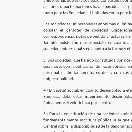
unipersonal, que es la sociedad constituida por u
acciones o participaciones hayan pasado a ser pr
tanto para las Sociedades Limitadas como para 
Las sociedades unipersonales anónimas o limitad
constar el carácter de sociedad uniperson
correspondencia, notas de pedido y facturas y en
También existen normas especiales en cuanto a 
sociedad unipersonal y en cuanto a la forma y efe
Si una sociedad, que ha sido constituida por dos
seis meses con la obligación de hacer constar en
personal e ilimitadamente, es decir, con sus 
unipersonalidad.
4.) El capital social, en cuanto desembolso a efe
Empresa, debe estar íntegramente desembols
únicamente el veinticinco por ciento.
5.) Para la constitución de una sociedad anón
fundamentalmente escritura pública, a la que 
Central sobre la disponibilidad de la denominació