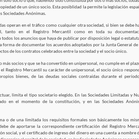
n solo socio o que, habiendo sido constituida por dos o más socios, todas
opiedad de un único socio. Esta posiblidad la permite la legislación espa
las Sociedades Anónimas.
as operan en el tráfico como cualquier otra sociedad, si bien se debe h
al, tanto en el Registro Mercantil como en toda su documentac
 todos los anuncios que haya de publicar por disposición legal o estatuta
la forma de documentar los acuerdos adoptados por la Junta General de
ctos de los contratos celebrados entre la sociedad y el socio único.
 o más socios y que se ha convertido en unipersonal, no cumple en el plaz
 el Registro Mercantil su carácter de unipersonal, el socio único respon
propios bienes, de las deudas sociales contraídas durante el períod
ctuar, limita el tipo societario elegido. En las Sociedades Limitadas y N
ado en el momento de la constitución, y en las Sociedades Anóni
ima o de una limitada los requisitos formales son básicamente los mis
debe de aportarse la correspondiente certificación del Registro Merca
n social, y el certificado de ingreso del dinero en una cuenta a nombre d