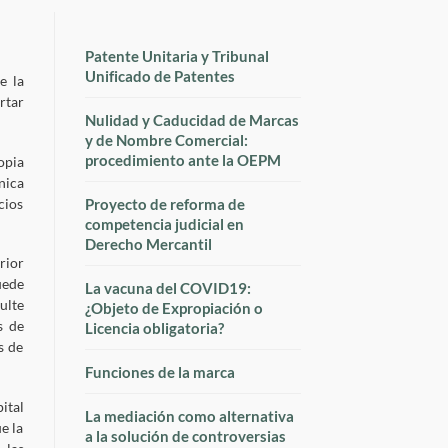
Patente Unitaria y Tribunal
Unificado de Patentes
e la
rtar
Nulidad y Caducidad de Marcas
y de Nombre Comercial:
procedimiento ante la OEPM
opia
nica
Proyecto de reforma de
cios
competencia judicial en
Derecho Mercantil
rior
uede
La vacuna del COVID19:
ulte
¿Objeto de Expropiación o
s de
Licencia obligatoria?
s de
Funciones de la marca
ital
La mediación como alternativa
e la
a la solución de controversias