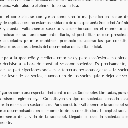
e tenga valor alguno el elemento personalista.
por el contrario, se configuran como una forma jurídica en la que d
s y de capital, pero no estamos hablando de una «pequeña Sociedad Anóni
.- € y quedar válidamente suscrito y desembolsado en el momento d
incluso en su funcionamiento diario, al posibilitar que se prescind
e sociedades permite establecer prestaciones accesorias que constitu
s de los socios además del desembolso del capital inicial.
te para la «pequeña y mediana empresa» y para «profesionales», siend
r decisivo a la hora de constituirse como sociedad. Es, precisamente, 
 de las participaciones sociales a terceras personas ajenas a la socie
e a favor de los socios, cuando uno de los socios quiere dejar de ser
guran como una especialidad dentro de las Sociedades Limitadas, pues a
su mismo régimen legal. Constituyen un tipo de sociedad pensada para
por la norma son sustanciales. Para constituir válidamente la sociedad s
ente desembolsados en el momento de la constitución. El capital socia
momento de la vida de la sociedad. Llegado el caso la sociedad de
erente.