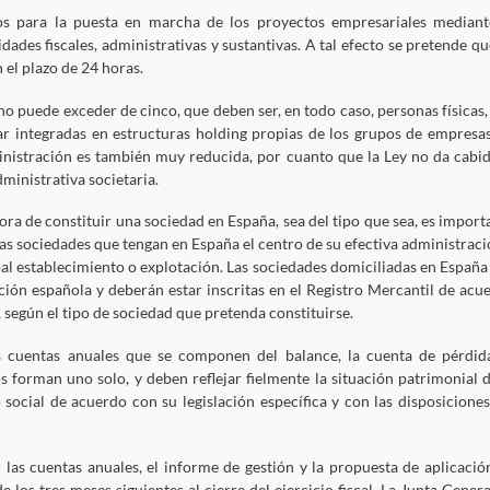
rios para la puesta en marcha de los proyectos empresariales mediant
dades fiscales, administrativas y sustantivas. A tal efecto se pretende qu
 el plazo de 24 horas.
o puede exceder de cinco, que deben ser, en todo caso, personas físicas,
r integradas en estructuras holding propias de los grupos de empresas
inistración es también muy reducida, por cuanto que la Ley no da cabid
inistrativa societaria.
a de constituir una sociedad en España, sea del tipo que sea, es import
as sociedades que tengan en España el centro de su efectiva administraci
al establecimiento o explotación. Las sociedades domiciliadas en España
ación española y deberán estar inscritas en el Registro Mercantil de acu
según el tipo de sociedad que pretenda constituirse.
s cuentas anuales que se componen del balance, la cuenta de pérdid
forman uno solo, y deben reflejar fielmente la situación patrimonial d
o social de acuerdo con su legislación específica y con las disposiciones
las cuentas anuales, el informe de gestión y la propuesta de aplicació
e los tres meses siguientes al cierre del ejercicio fiscal. La Junta Genera