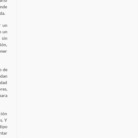
ario
ende
da.
r un
n un
 sin
ión,
ener
o de
edan
edad
res,
para
ción
s. Y
tipo
ntar