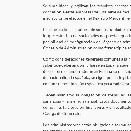
Se simplifican y agilizan los trámites necesa
concesión a estas empresas de una serie de facili
inscripción se efectúe en el Registro Mercantil en
En su creación, el número de socios fundadores n
lo que este tipo de sociedades no pueden queda
posibilidad de configuración del órgano de adm
Consejo de Administración como forma típica adm
Como consideraciones generales comunes a la hor
saber que deberán domiciliarse en España aquell
dirección o cuando radique en España su princip
de nacionalidad española, se rigen por la legisl
con una denominación específica para cada caso, 
Tienen asimismo la obligación de formular la
ganancias y la memoria anual. Estos documentos 
compañía, la situación financiera, y el resultad
Código de Comercio.
Los administradores están obligados a formular 
resultados, a los socios de la compañía, dentro d