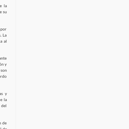
e la
e su
 por
. La
a al
ante
ón y
 son
erdo
as y
e la
 del
n de
l de