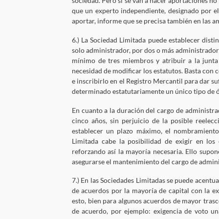
sociedad. Pero si se van a hacer aportaciones no 
que un experto independiente, designado por el
aportar, informe que se precisa también en las am
6.) La Sociedad Limitada puede establecer disti
solo administrador, por dos o más administrado
mínimo de tres miembros y atribuir a la junta 
necesidad de modificar los estatutos. Basta con 
e inscribirlo en el Registro Mercantil para dar s
determinado estatutariamente un único tipo de ó
En cuanto a la duración del cargo de administr
cinco años, sin perjuicio de la posible reelec
establecer un plazo máximo, el nombramiento 
Limitada cabe la posibilidad de exigir en los
reforzando así la mayoría necesaria. Ello supon
asegurarse el mantenimiento del cargo de administ
7.) En las Sociedades Limitadas se puede acentu
de acuerdos por la mayoría de capital con la 
esto, bien para algunos acuerdos de mayor trasc
de acuerdo, por ejemplo: exigencia de voto u