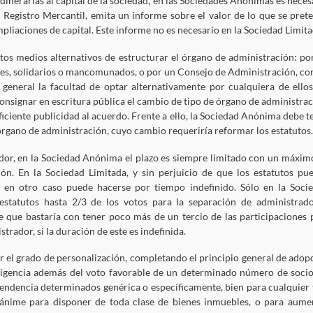
dinerarias al capital de la sociedad, en las Sociedades Anónimas es neces
 Registro Mercantil, emita un informe sobre el valor de lo que se pret
pliaciones de capital. Este informe no es necesario en la Sociedad Limita
ntos medios alternativos de estructurar el órgano de administración: po
res, solidarios o mancomunados, o por un Consejo de Administración, co
general la facultad de optar alternativamente por cualquiera de ellos
consignar en escritura pública el cambio de tipo de órgano de administrac
uficiente publicidad al acuerdo. Frente a ello, la Sociedad Anónima debe t
rgano de administración, cuyo cambio requeriría reformar los estatutos.
ador, en la Sociedad Anónima el plazo es siempre limitado con un máxim
ción. En la Sociedad Limitada, y sin perjuicio de que los estatutos pu
en otro caso puede hacerse por tiempo indefinido. Sólo en la Soci
 estatutos hasta 2/3 de los votos para la separación de administrado
e que bastaría con tener poco más de un tercio de las participaciones 
rador, si la duración de este es indefinida.
ar el grado de personalización, completando el principio general de adop
exigencia además del voto favorable de un determinado número de socio
endencia determinados genérica o específicamente, bien para cualquier 
nánime para disponer de toda clase de bienes inmuebles, o para aume