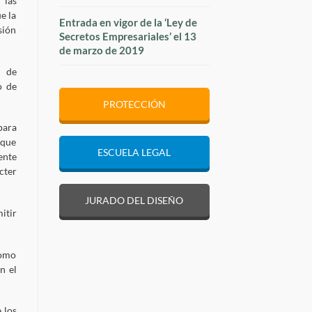
 las
e la
Entrada en vigor de la ‘Ley de
sión
Secretos Empresariales’ el 13
de marzo de 2019
s de
o de
PROTECCIÓN
para
 que
ESCUELA LEGAL
ente
cter
JURADO DEL DISEÑO
itir
como
n el
 los