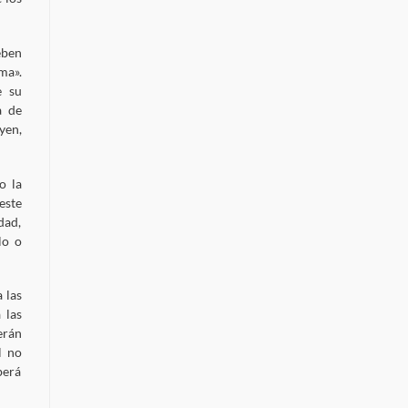
eben
ma».
e su
a de
yen,
o la
este
dad,
lo o
 las
 las
erán
l no
berá