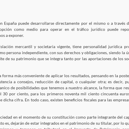
 en España puede desarrollarse directamente por el mismo o a través d
 opción como medio para operar en el tráfico jurídico puede repo
os a exponer.
slación mercantil y societaria vigente, tiene personalidad jurídica pr
omo persona independiente, con sus derechos y obligaciones, siendo la ú
ite de su patrimonio que se integra tanto por las aportaciones de los so
 la forma más conveniente de aplicar los resultados, pensando en la poste
istencia a consejos, reducción de capital, o cualquier otra; es decir, p
anico de posibilidades que tenemos a nuestro alcance, la forma que res
del 30 por ciento, para los primeros noventa mil ciento cincuenta euro
e dicha cifra. En todo caso, existen beneficios fiscales para las empresa
ociedad en el momento de su constitución como parte integrante del cap
to es, dejarán de estar integrados en el patrimonio de su titular, por lo qu