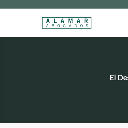
Saltar
al
contenido
El De